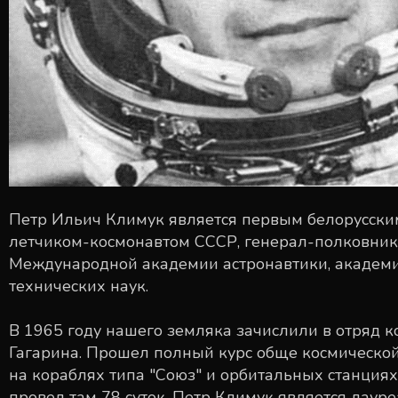
Петр Ильич Климук является первым белорусским
летчиком-космонавтом СССР, генерал-полковник
Международной академии астронавтики, академи
технических наук.
В 1965 году нашего земляка зачислили в отряд к
Гагарина. Прошел полный курс обще космической
на кораблях типа "Союз" и орбитальных станциях
провел там 78 суток. Петр Климук является лаур